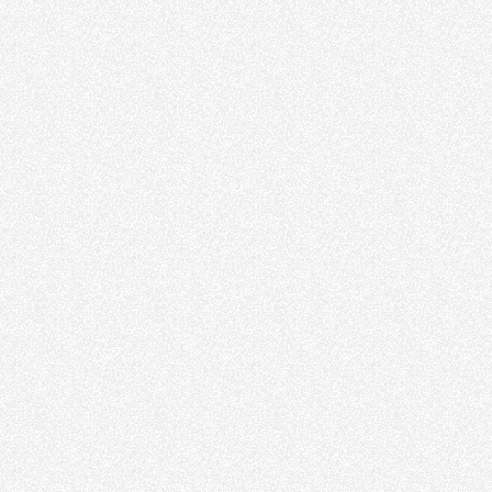
Oksijen Tamburu
Pnomatik Motor
Havalı Motor
Havalı Motor
Havalı Motor
Hava Motoru
havalı motor
opc 52301 cl
Havalı Somun
Sökme