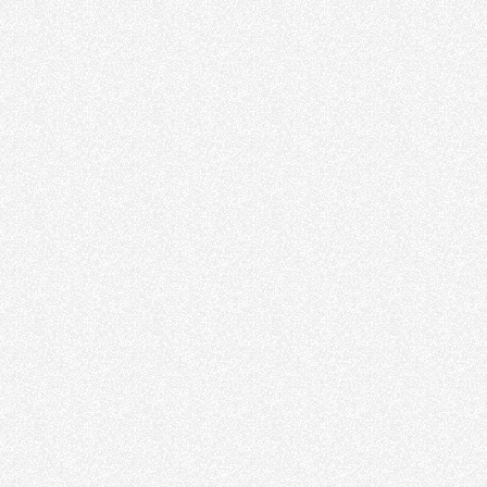
Teknik Servis Tamir
Havalı El Aleti
Tamir
Havalı El Aleti Tamir
Makaralı Su
Hortum Tamburu
Makaralı Hortum
Hidrolik Pres
Sistemleri
Hidrolik Pres
Hidrolik Silindir
Çeşitleri
Hidrolik Piston
Çeşitleri