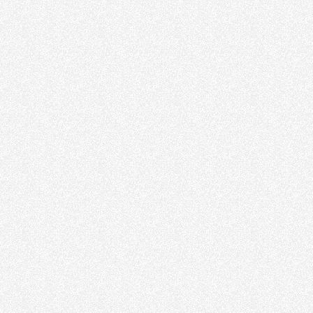
Honlanmış Boru
Honlanmış Boru
Havalı Somun
Sökme
Havalı Somun
Sökme
Havalı Motor
Havalı Motor
Hidrolik Silindir
Boğaz Flanşlı
Hidrolik Silindir
Flanşlı Havalı