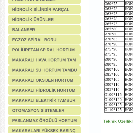
Ø60*75
HON
Ø63*73
HON
HİDROLİK SİLİNDİR PARÇAL
Ø63*75
HON
Ø63*78
HON
HİDROLİK ÜRÜNLER
Ø65*75
HON
Ø65*80
HON
BALANSER
Ø70*80
HON
Ø70*85
HON
EGZOZ SPİRAL BORU
Ø70*90
HON
Ø75*90
HON
POLİÜRETAN SPİRAL HORTUM
Ø75*95
HON
Ø80*90
HON
MAKARALI HAVA HORTUM TAM
Ø80*95
HON
Ø80*100
HON
MAKARALI SU HORTUM TAMBU
Ø85*100
HON
Ø90*105
HON
MAKARALI OKSİJEN HORTUM
Ø90*110
HON
Ø95*110
HON
MAKARALI HİDROLİK HORTUM
Ø100*115
HON
Ø100*120
HON
MAKARALI ELEKTRİK TAMBUR
Ø100*125
HON
Ø110*125
HON
OTOMASYON SİSTEMLER
PASLANMAZ ÖRGÜLÜ HORTUM
Teknik Özellikl
MAKARALARI YÜKSEK BASINÇ