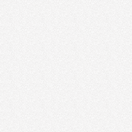
Havalı Motor
Havalı Motor
Makaralı
Hortumlar
Makaralı Hortumlar
Honlu Boru
Honlu Boru
havalı kılavuz
çekme
havalı kılavuz
çekme
Havalı El Alet
Tamir ve Servis
Hizmetleri
Havalı El Aletler