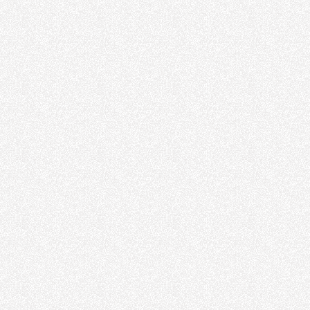
Honlu Boru
Honlanmış Silindir
Borusu
Hidrolik Silindir
Hidrolik Piston
Hidrolik piston
Hidrolik Piston
OPC 20202
Havalı Matkap