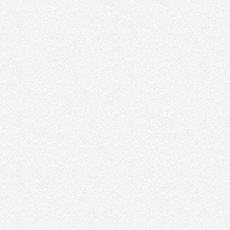
Honlanmış Boru
Honlanmış Boru
Havalı Somun
Sökme
Havalı Somun
Sökme
Havalı Motor
Havalı Motor
Hidrolik Silindir
Boğaz Flanşlı
Hidrolik Silindir
Flanşlı Havalı