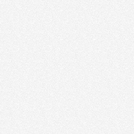
Oksijen Tamburu
Pnomatik Motor
Havalı Motor
Havalı Motor
Havalı Motor
Hava Motoru
havalı motor
opc 52301 cl
Havalı Somun
Sökme