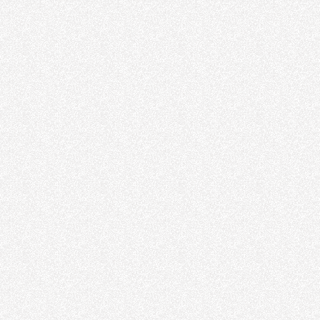
Havalı Motor
Havalı Motor
Makaralı
Hortumlar
Makaralı Hortumlar
Honlu Boru
Honlu Boru
havalı kılavuz
çekme
havalı kılavuz
çekme
Havalı El Alet
Tamir ve Servis
Hizmetleri