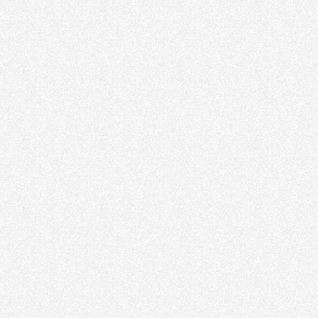
Havalı El Aletler
Teknik Servis Tamir
Havalı El Aleti
Tamir
Havalı El Aleti Tamir
Makaralı Su
Hortum Tamburu
Makaralı Hortum
Hidrolik Pres
Sistemleri
Hidrolik Pres
Hidrolik Silindir
Çeşitleri
Hidrolik Piston
Çeşitleri