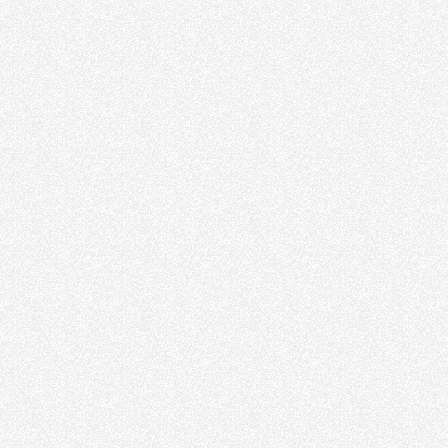
Honlu Boru
Honlanmış Silindir
Borusu
Hidrolik Silindir
Hidrolik Piston
Hidrolik piston
Hidrolik Piston
OPC 20202
Havalı Matkap